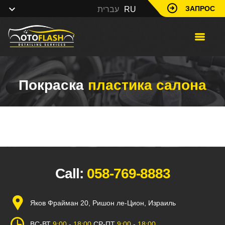
ЗАПРОС
עברית
RU
Покраска
пластика салона
Call:
058-769-8883
Яков Фрайман 20, Ришон ле-Цион, Израиль
ВС-ВТ
9:00 - 18:00
СР-ПТ
9:00 - 18:00