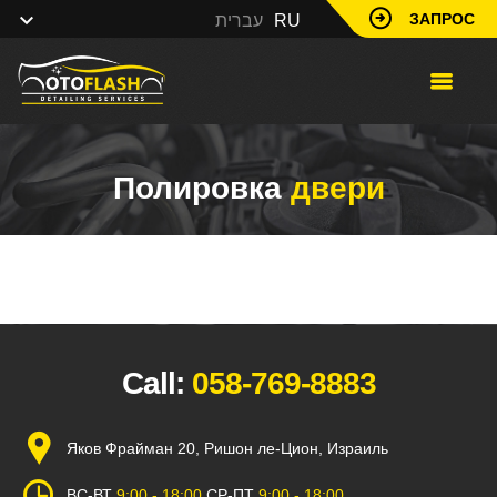
ЗАПРОС
עברית
RU
Полировка
двери
Call:
058-769-8883
Яков Фрайман 20, Ришон ле-Цион, Израиль
ВС-ВТ
9:00 - 18:00
СР-ПТ
9:00 - 18:00